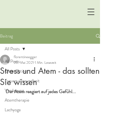
Beitrag
All Posts
florentineegger
All Posts
20. Mai 2021
1 Min. Lesezeit
Stress und Atem - das sollten
Clean Eating
Sie wissen
Frauen-Gesundheit
Verdauung
Der Atem reagiert auf jedes Gefühl...
Atemtherapie
Lachyoga